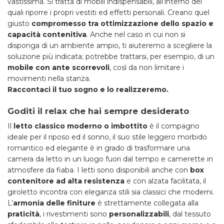
vastissima. Si tratta di mobili indispensabili, all’interno dei
quali riporre i propri vestiti ed effetti personali. Creano quel
giusto
compromesso tra ottimizzazione dello spazio e
capacità contenitiva
. Anche nel caso in cui non si
disponga di un ambiente ampio, ti aiuteremo a scegliere la
soluzione più indicata; potrebbe trattarsi, per esempio, di un
mobile con ante scorrevoli
, così da non limitare i
movimenti nella stanza.
Raccontaci il tuo sogno e lo realizzeremo.
Goditi il relax che hai sempre desiderato
Il
letto classico moderno o imbottito
è il compagno
ideale per il riposo ed il sonno, il suo stile leggero morbido
romantico ed elegante è in grado di trasformare una
camera da letto in un luogo fuori dal tempo e camerette in
atmosfere da fiaba. I letti sono disponibili anche con
box
contenitore ad alta resistenza
e con alzata facilitata, il
giroletto incontra con eleganza stili sia classici che moderni.
L’
armonia delle finiture
è strettamente collegata alla
praticità
, i rivestimenti sono
personalizzabili
, dal tessuto