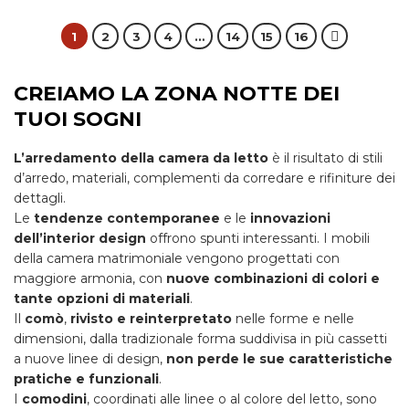
1
2
3
4
…
14
15
16
CREIAMO LA ZONA NOTTE DEI
TUOI SOGNI
L’arredamento della camera da letto
è il risultato di stili
d’arredo, materiali, complementi da corredare e rifiniture dei
dettagli.
Le
tendenze contemporanee
e le
innovazioni
dell’interior design
offrono spunti interessanti. I mobili
della camera matrimoniale vengono progettati con
maggiore armonia, con
nuove combinazioni di colori e
tante opzioni di materiali
.
Il
comò
,
rivisto e reinterpretato
nelle forme e nelle
dimensioni, dalla tradizionale forma suddivisa in più cassetti
a nuove linee di design,
non perde le sue caratteristiche
pratiche e funzionali
.
I
comodini
, coordinati alle linee o al colore del letto, sono