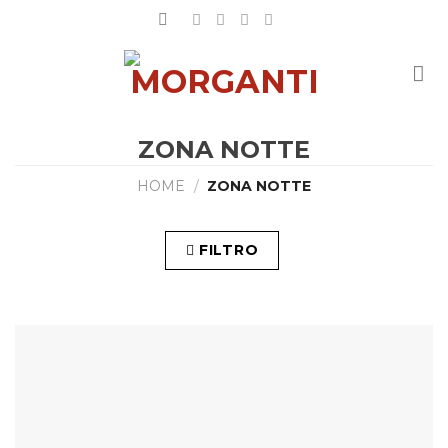
Salta
ai
contenuti
ZONA NOTTE
HOME
/
ZONA NOTTE
FILTRO